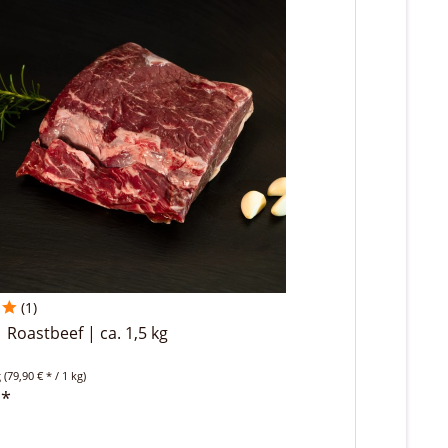
(
1
)
| Roastbeef | ca. 1,5 kg
g
(79,90 € * / 1 kg)
 *
n