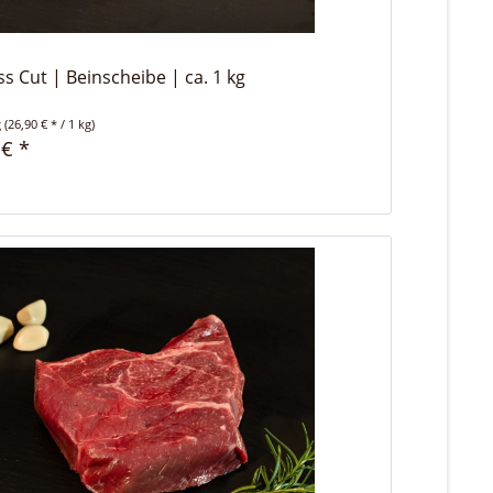
ss Cut | Beinscheibe | ca. 1 kg
g
(26,90 € * / 1 kg)
 € *
n