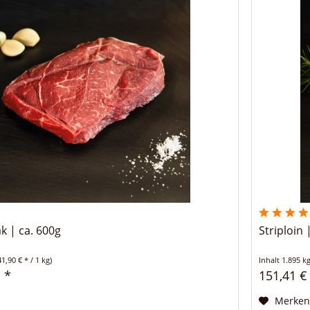
k | ca. 600g
Striploin 
41,90 € * / 1 kg)
Inhalt
1.895 k
 *
151,41 €
Merke