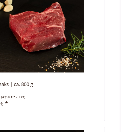
aks | ca. 800 g
g
(49,90 € * / 1 kg)
 € *
n