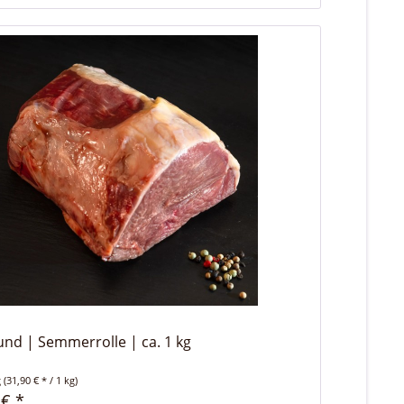
und | Semmerrolle | ca. 1 kg
g
(31,90 € * / 1 kg)
 € *