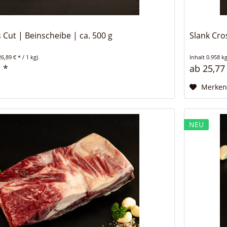
 Cut | Beinscheibe | ca. 500 g
Slank Cro
26,89 € * / 1 kg)
Inhalt
0.958 k
 *
ab 25,77
Merke
NEU