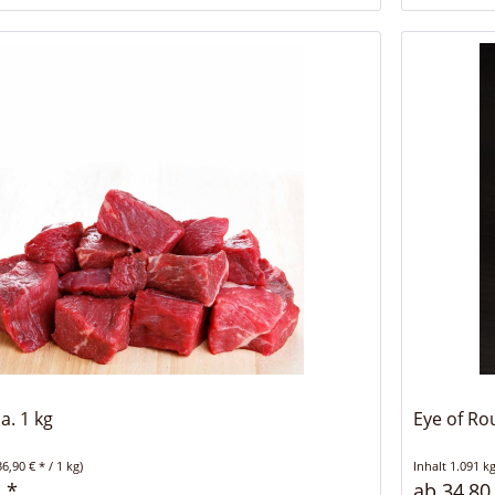
a. 1 kg
Eye of Ro
36,90 € * / 1 kg)
Inhalt
1.091 k
 *
ab 34,80