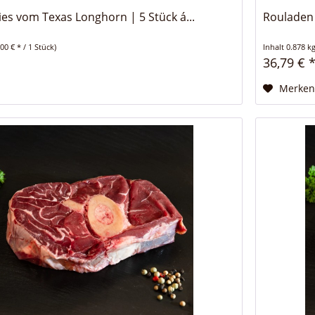
ies vom Texas Longhorn | 5 Stück á...
Rouladen 
,00 € * / 1 Stück)
Inhalt
0.878 k
36,79 € 
Merke