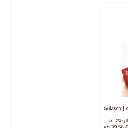
Gulasch | c
Inhalt
1.072 kg
(
ab 39,56 €